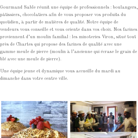
Jouer
Gourmand Sable réunit une équipe de professionnels : boulangers,
Double
pâtissiers, chocolatiers afin de vous proposer vos produits du
Ball
quotidien, à partir de matières de qualité. Notre équipe de
Roulette
vendeurs vous conseille et vous oriente dans vos choix. Nos farines
Suisse
proviennent d’un moulin familial : les minoteries Viron, situé tout
-
près de Chartes qui propose des farines de qualité avec une
Tout
gamme meule de pierre (moulin à l’ancienne qui écrase le grain de
cela,
blé avec une meule de pierre).
tandis
que
Une équipe jeune et dynamique vous accueille du mardi au
ceux
dimanche dans votre centre ville.
de
plus
de
2,00
lui
donnent
une
augmentation