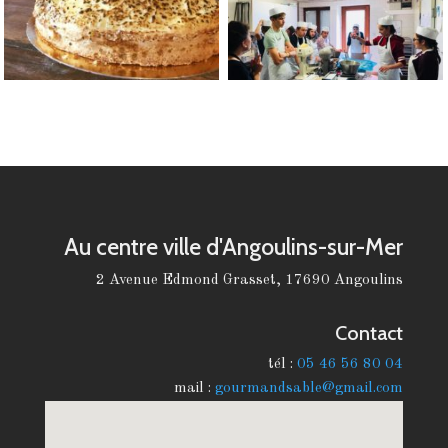
de
96%.
Machines
à
Sous
Fiable
France
:
Cela
facilite
la
Au centre ville d'Angoulins-sur-Mer
navigation
et
2 Avenue Edmond Grasset, 17690 Angoulins
vous
n'êtes
Contact
jamais
tél :
05 46 56 80 04
à
mail :
gourmandsable@gmail.com
plus
de
deux