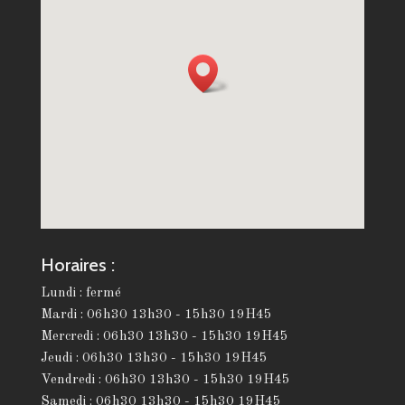
clics
de
ce
dont
vous
avez
besoin.
Slots
jeux
Horaires :
télécharger
Lundi : fermé
la
Mardi : 06h30 13h30 - 15h30 19H45
version
Mercredi : 06h30 13h30 - 15h30 19H45
Jeudi : 06h30 13h30 - 15h30 19H45
complète
Vendredi : 06h30 13h30 - 15h30 19H45
Samedi : 06h30 13h30 - 15h30 19H45