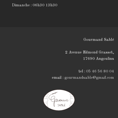
100
Dimanche : 06h30 13h30
Free
Spins
Sans
Dépôt
Casino
Gourmand Sablé
En
Ligne
2 Avenue Edmond Grasset,
Merci
17690 Angoulins
de
votre
tel :
05 46 56 80 04
coopération
email :
gourmandsable@gmail.com
et
nous
sommes
impatients
de
vous